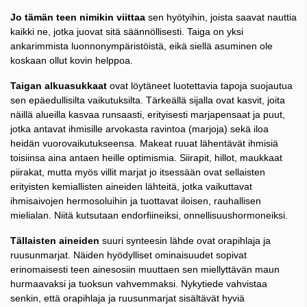
Jo tämän teen nimikin viittaa
sen hyötyihin, joista saavat nauttia
kaikki ne, jotka juovat sitä säännöllisesti. Taiga on yksi
ankarimmista luonnonympäristöistä, eikä siellä asuminen ole
koskaan ollut kovin helppoa.
Taigan alkuasukkaat
ovat löytäneet luotettavia tapoja suojautua
sen epäedullisilta vaikutuksilta. Tärkeällä sijalla ovat kasvit, joita
näillä alueilla kasvaa runsaasti, erityisesti marjapensaat ja puut,
jotka antavat ihmisille arvokasta ravintoa (marjoja) sekä iloa
heidän vuorovaikutukseensa. Makeat ruuat lähentävät ihmisiä
toisiinsa aina antaen heille optimismia. Siirapit, hillot, maukkaat
piirakat, mutta myös villit marjat jo itsessään ovat sellaisten
erityisten kemiallisten aineiden lähteitä, jotka vaikuttavat
ihmisaivojen hermosoluihin ja tuottavat iloisen, rauhallisen
mielialan. Niitä kutsutaan endorfiineiksi, onnellisuushormoneiksi.
Tällaisten aineiden
suuri synteesin lähde ovat orapihlaja ja
ruusunmarjat. Näiden hyödylliset ominaisuudet sopivat
erinomaisesti teen ainesosiin muuttaen sen miellyttävän maun
hurmaavaksi ja tuoksun vahvemmaksi. Nykytiede vahvistaa
senkin, että orapihlaja ja ruusunmarjat sisältävät hyviä