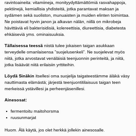
ravintoaineita: vitamiineja, monityydyttämättömiä rasvahappoja,
pektiinejä, kemiallisia yhdisteitä, jotka parantavat maksan ja
sydämen sekä suoliston, munuaisten ja muiden elinten toimintaa.
Ne poistavat hyvin janon ja alkavan nälän, niillä on mikrobeja
hävittäviä eli bakterisidisiä, kolereettisia, diureettisia, diabetesta
ehkäiseviä yms. ominaisuuksia.
Tällaisessa teessä
niistä tulee jokaisen taigan asukkaan
terveydelle omanlaisensa ”suojelusenkeli”. Ne suojelevat myös
niitä, jotka arvostavat venäläisiä teenjuonnin perinteitä, ja niitä,
jotka lisäävät niitä erilaisiin yrttiteihin.
Löydä Sinäkin
itsellesi oma suojelija taigateestämme äläkä väsy
nauttimasta elämästä; järjestä teenjuontitilaisuus taigan teen
merkeissä ystävillesi ja perheenjäsenillesi.
Ainesosat:
fermentoitu maitohorsma
ruusunmarjat
Huom. Älä käytä, jos olet herkkä jollekin ainesosalle.