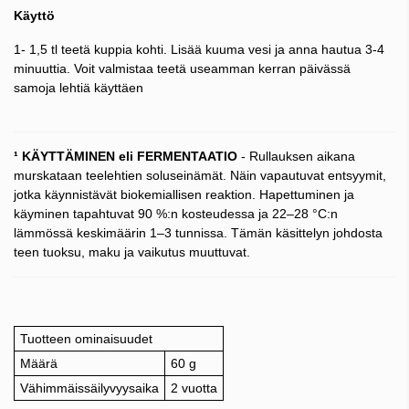
Käyttö
1- 1,5 tl teetä kuppia kohti. Lisää kuuma vesi ja anna hautua 3-4
minuuttia. Voit valmistaa teetä useamman kerran päivässä
samoja lehtiä käyttäen
¹ KÄYTTÄMINEN eli FERMENTAATIO
- Rullauksen aikana
murskataan teelehtien soluseinämät. Näin vapautuvat entsyymit,
jotka käynnistävät biokemiallisen reaktion. Hapettuminen ja
käyminen tapahtuvat 90 %:n kosteudessa ja 22–28 °C:n
lämmössä keskimäärin 1–3 tunnissa. Tämän käsittelyn johdosta
teen tuoksu, maku ja vaikutus muuttuvat.
Tuotteen ominaisuudet
Määrä
60 g
Vähimmäissäilyvyysaika
2 vuotta