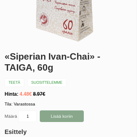
«Siperian Ivan-Chai» -
TAIGA, 60g
TEETÄ
SUOSITTELEMME
Hinta:
4.48€
8.97€
Tila: Varastossa
Määrä
Lisää koriin
Esittely