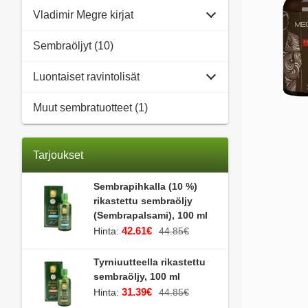
Vladimir Megre kirjat
Sembraöljyt (10)
Luontaiset ravintolisät
Muut sembratuotteet (1)
Tarjoukset
Sembrapihkalla (10 %)
rikastettu sembraöljy
(Sembrapalsami), 100 ml
42.61€
Hinta:
44.85€
Tyrniuutteella rikastettu
sembraöljy, 100 ml
31.39€
Hinta:
44.85€