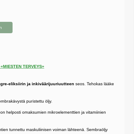
n
us «MIESTEN TERVEYS»
re-eliksiirin ja inkiväärijuuriuutteen
seos. Tehokas lääke
mbrakävystä puristettu öljy.
hon helposti omaksumien mikroelementtien ja vitamiinien
ähtien tunnettu maskuliinisen voiman lähteenä. Sembraöljy