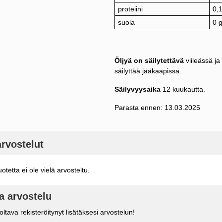
proteiini
0,1
suola
0 
Öljyä on säilytettävä
viileässä ja
säilyttää jääkaapissa.
Säilyvyysaika
12 kuukautta.
Parasta ennen: 13.03.2025
rvostelut
otetta ei ole vielä arvosteltu.
ta arvostelu
ltava rekisteröitynyt lisätäksesi arvostelun!