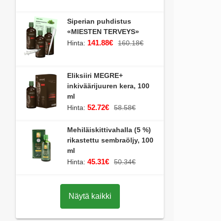
Siperian puhdistus
«MIESTEN TERVEYS»
141.88€
Hinta:
160.18€
Eliksiiri MEGRE+
inkiväärijuuren kera, 100
ml
52.72€
Hinta:
58.58€
Mehiläiskittivahalla (5 %)
rikastettu sembraöljy, 100
ml
45.31€
Hinta:
50.34€
Näytä kaikki