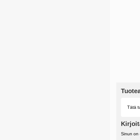
Tuotea
Tätä tu
Kirjoi
Sinun on o