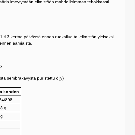
iväärin imeytymään elimistöön mahdollisimman tehokkaasti
 tl 3 kertaa päivässä ennen ruokailua tai elimistön yleiseksi
l ennen aamiaista.
jy
sta sembrakävystä puristettu öljy)
aa kohden
54/898
,8 g
 g
g
g