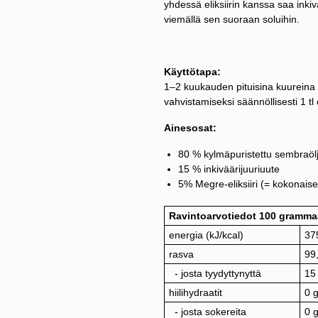
yhdessä eliksiirin kanssa saa ink
viemällä sen suoraan soluihin.
Käyttötapa:
1–2 kuukauden pituisina kuureina 1
vahvistamiseksi säännöllisesti 1 t
Ainesosat:
80 % kylmäpuristettu sembraöl
15 % inkiväärijuuriuute
5% Megre-eliksiiri (= kokonaise
Ravintoarvotiedot 100 gramm
energia (kJ/kcal)
37
rasva
99
- josta tyydyttynyttä
15
hiilihydraatit
0 
- josta sokereita
0 