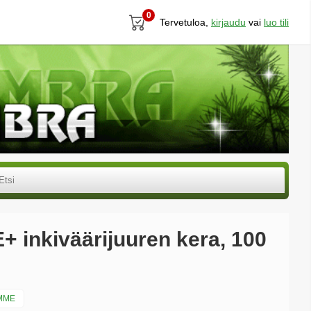
0
Tervetuloa,
kirjaudu
vai
luo tili
+ inkiväärijuuren kera, 100
MME