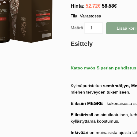
Hinta:
52.72€
58.58€
Tila: Varastossa
Määrä
Lisää korii
Esittely
Katso myös Siperian puhdist
Kylmäpuristetun
sembraöljyn, Meg
miehen terveyden tukemiseen.
Eliksiiri MEGRE
- kokonaisesta se
Eliksiirissä
on ainutlaatuinen, ke
kyllästyttämä koostumus.
Inkivääri
on muinaisista ajoista l